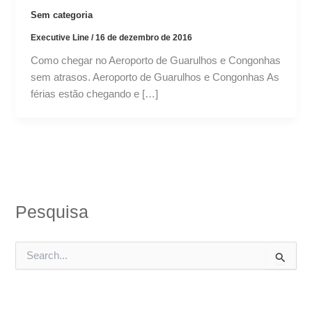
Sem categoria
Executive Line
/
16 de dezembro de 2016
Como chegar no Aeroporto de Guarulhos e Congonhas
sem atrasos. Aeroporto de Guarulhos e Congonhas As
férias estão chegando e […]
Pesquisa
P
e
s
q