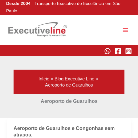
Ir
Desde 2004 -
Transporte Executivo de Excelência em São
para
Paulo.
o
conteúdo
Executive Line
Início
Blog Executive Line
Aeroporto de Guarulhos
Aeroporto de Guarulhos
Aeroporto de Guarulhos e Congonhas sem
atrasos.