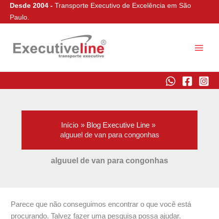
Pesquisar
Ir
Desde 2004 -
Transporte Executivo de Excelência em São
por:
para
Paulo.
o
conteúdo
Executive Line
Início
Blog Executive Line
alguuel de van para congonhas
alguuel de van para congonhas
Parece que não conseguimos encontrar o que você está
procurando. Talvez fazer uma pesquisa possa ajudar.