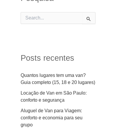
P
e
s
q
u
i
s
Posts recentes
a
r
p
Quantos lugares tem uma van?
o
Guia completo (15, 18 e 20 lugares)
r
:
Locação de Van em São Paulo:
conforto e segurança
Aluguel de Van para Viagem:
conforto e economia para seu
grupo