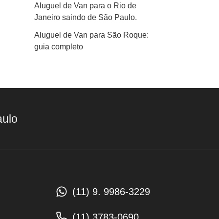
Aluguel de Van para o Rio de
Janeiro saindo de São Paulo.
Aluguel de Van para São Roque:
guia completo
aulo
(11) 9. 9986-3229
(11) 3783-0690