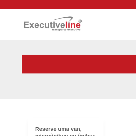
Ir
para
o
conteúdo
Executive Line
Reserve uma van,