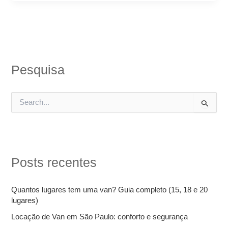
Pesquisa
P
e
s
q
u
i
Posts recentes
s
a
r
Quantos lugares tem uma van? Guia completo (15, 18 e 20
p
lugares)
o
r
Locação de Van em São Paulo: conforto e segurança
: