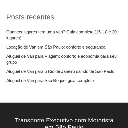
q
u
i
Posts recentes
s
a
r
Quantos lugares tem uma van? Guia completo (15, 18 e 20
p
lugares)
o
r
Locação de Van em São Paulo: conforto e segurança
:
Aluguel de Van para Viagem: conforto e economia para seu
grupo
Aluguel de Van para o Rio de Janeiro saindo de São Paulo.
Aluguel de Van para São Roque: guia completo
Transporte Executivo com Motorista
em São Paulo