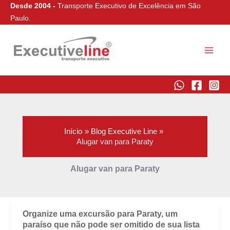
Ir
Desde 2004 -
Transporte Executivo de Excelência em São
para
Paulo.
o
conteúdo
Executive Line
Início
Blog Executive Line
Alugar van para Paraty
Alugar van para Paraty
Organize uma excursão para Paraty, um
paraíso que não pode ser omitido de sua lista