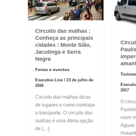
Circuito das malhas :
Conheça as principais
Circu
cidades : Monte Sião,
Pauli
Jacutinga e Serra
imper
Negra
amant
Feiras e eventos
Turism
Executive Line
/
23 de julho de
Executi
2026
2017
Circuito das malhas dicas
O circ
de lugares e como contratar
Paulis
o transporte. O circuito das
nove m
malhas é uma ótima opção
Águas 
de […]
Holamb