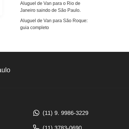
Aluguel de Van para o Rio de
Janeiro saindo de São Paulo.
Aluguel de Van para São Roque:
guia completo
aulo
(11) 9. 9986-3229
(11) 3783-0690