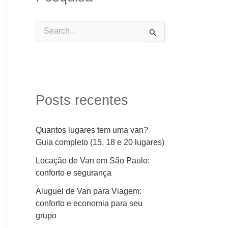
P
e
s
q
u
i
s
Posts recentes
a
r
p
Quantos lugares tem uma van?
o
Guia completo (15, 18 e 20 lugares)
r
:
Locação de Van em São Paulo:
conforto e segurança
Aluguel de Van para Viagem:
conforto e economia para seu
grupo