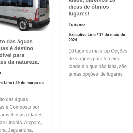
idade, daremos 10
dicas de ótimos
lugares!
Turismo
Executive Line
/
17 de maio de
2024
ito das águas
stas é destino
10 lugares mais top Opções
dível para
de viagens para terceira
es da natureza.
idade é o que não falta, são
o
tantas opções de lugares
ve Line
/
29 de março de
uito das águas
tas é Composto por
aravilhosas cidades:
de Lindóia, Amparo,
ra, Jaguariúna,