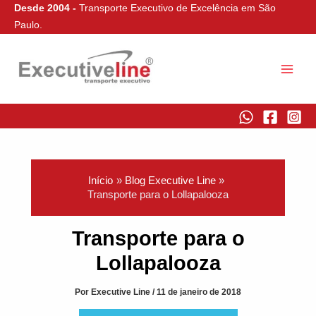
Ir
Desde 2004 -
Transporte Executivo de Excelência em São
para
Paulo.
o
conteúdo
Executive Line
Início
Blog Executive Line
Transporte para o Lollapalooza
Transporte para o
Lollapalooza
Por
Executive Line
/
11 de janeiro de 2018