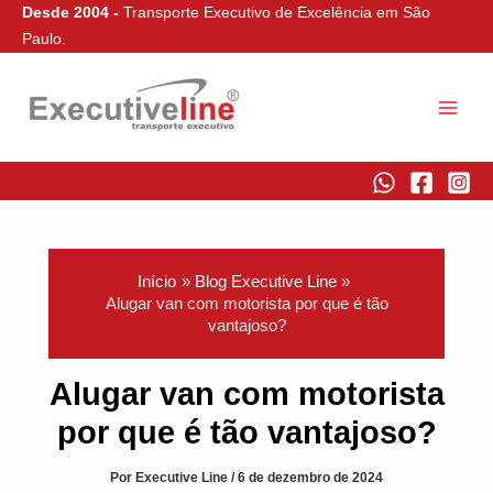
Ir
Desde 2004 -
Transporte Executivo de Excelência em São
para
Paulo.
o
conteúdo
Executive Line
Início
Blog Executive Line
Alugar van com motorista por que é tão
vantajoso?
Alugar van com motorista
por que é tão vantajoso?
Por
Executive Line
/
6 de dezembro de 2024