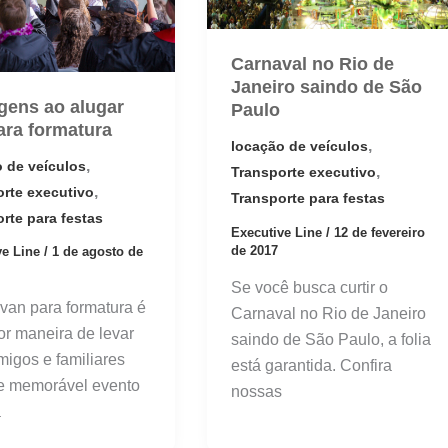
Carnaval no Rio de
Janeiro saindo de São
gens ao alugar
Paulo
ara formatura
,
locação de veículos
,
 de veículos
,
Transporte executivo
,
orte executivo
Transporte para festas
rte para festas
Executive Line
/
12 de fevereiro
de 2017
ve Line
/
1 de agosto de
Se você busca curtir o
 van para formatura é
Carnaval no Rio de Janeiro
or maneira de levar
saindo de São Paulo, a folia
migos e familiares
está garantida. Confira
te memorável evento
nossas
a