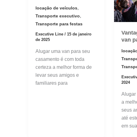
,
locação de veículos
,
Transporte executivo
Transporte para festas
Vanta
Executive Line
/
15 de janeiro
van p
de 2025
locação
Alugar uma van para seu
Transp
casamento é com toda
Transpo
certeza a melhor forma de
levar seus amigos e
Executi
2024
familiares para
Alugar
a melh
seus a
até es
em su