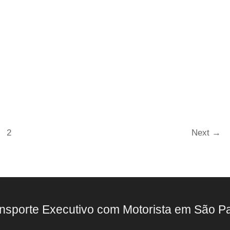
2
Next
→
nsporte Executivo com Motorista em São P