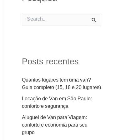
P
e
s
q
u
i
s
Posts recentes
a
r
p
Quantos lugares tem uma van?
o
Guia completo (15, 18 e 20 lugares)
r
:
Locação de Van em São Paulo:
conforto e segurança
Aluguel de Van para Viagem:
conforto e economia para seu
grupo