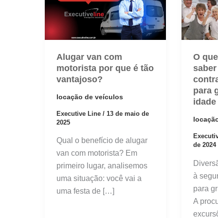
Alugar van com
O que
motorista por que é tão
saber
vantajoso?
contr
para 
locação de veículos
idade
Executive Line
/
13 de maio de
locação
2025
Executi
Qual o benefício de alugar
de 2024
van com motorista? Em
Divers
primeiro lugar, analisemos
à segu
uma situação: você vai a
para gr
uma festa de […]
A proc
excurs