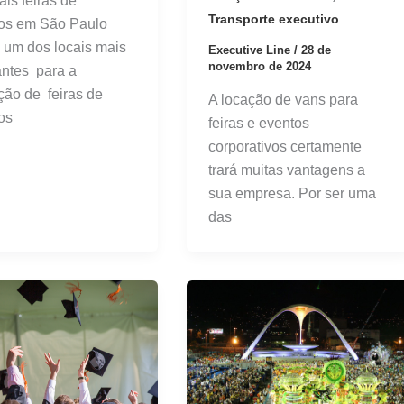
ais feiras de
Transporte executivo
os em São Paulo
um dos locais mais
Executive Line
/
28 de
novembro de 2024
antes para a
ção de feiras de
A locação de vans para
os
feiras e eventos
corporativos certamente
trará muitas vantagens a
sua empresa. Por ser uma
das