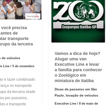
 você precisa
 antes de
atar transporte
grupo da terceira
Vamos a dica de hoje?
 de veículos
Alugar uma van
Executive Line e levar
ve Line
/
5 de novembro
a família para conhecer
o Zoológico em
ão e lazer combinado
miniatura de Itatiba
rança no transporte
Dicas de passeios em São
upo da terceira idade
,
Paulo
locação de veículos
ura por passeios,
Executive Line
/
8 de maio de
ões e transporte