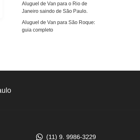
Aluguel de Van para o Rio de
Janeiro saindo de São Paulo.
Aluguel de Van para São Roque:
guia completo
aulo
(11) 9. 9986-3229