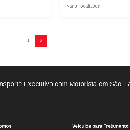
vans localizada
1
2
nsporte Executivo com Motorista em São P
omos
Veículos para Fretamento