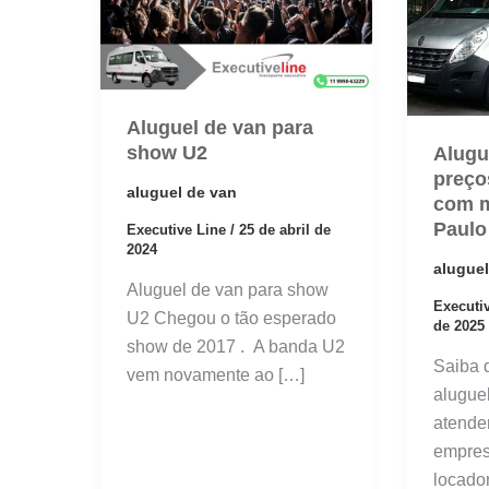
Aluguel de van para
show U2
Alugu
preço
aluguel de van
com m
Paulo
Executive Line
/
25 de abril de
2024
aluguel
Aluguel de van para show
Executi
U2 Chegou o tão esperado
de 2025
show de 2017 . A banda U2
Saiba 
vem novamente ao […]
aluguel
atende
empres
locado