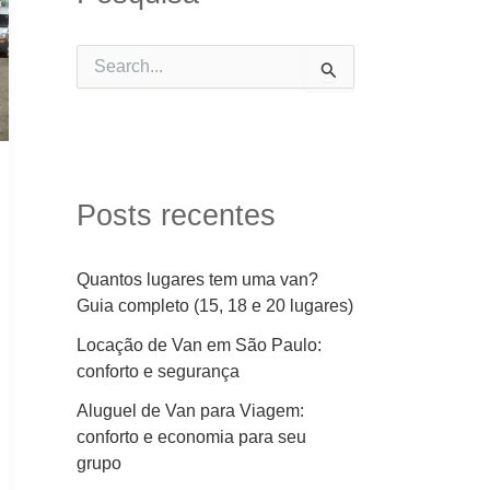
P
e
s
q
u
i
s
Posts recentes
a
r
p
Quantos lugares tem uma van?
o
Guia completo (15, 18 e 20 lugares)
r
:
Locação de Van em São Paulo:
conforto e segurança
Aluguel de Van para Viagem:
conforto e economia para seu
grupo