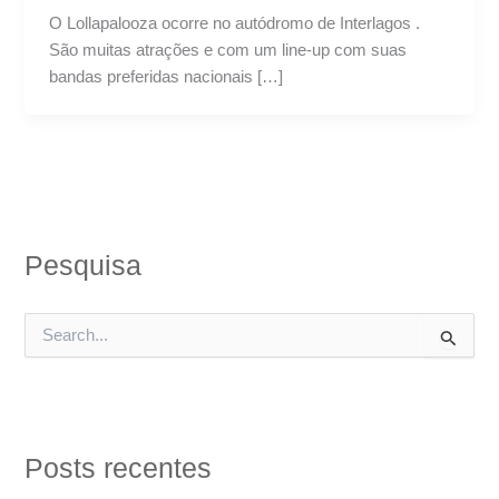
O Lollapalooza ocorre no autódromo de Interlagos .
São muitas atrações e com um line-up com suas
bandas preferidas nacionais […]
Pesquisa
P
e
s
q
u
i
Posts recentes
s
a