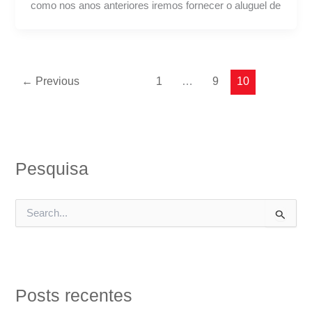
como nos anos anteriores iremos fornecer o aluguel de
←
Previous
1
…
9
10
Pesquisa
P
e
s
q
u
i
Posts recentes
s
a